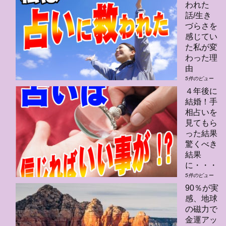
われた
話/生き
づらさを
感じてい
た私が変
わった理
由
5件のビュー
４年後に
結婚！手
相占いを
見てもら
った結果
驚くべき
結果
に・・・
5件のビュー
90％が実
感、地球
の磁力で
金運アッ