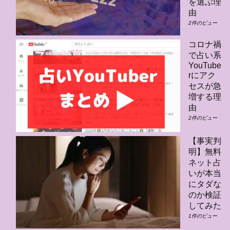
を選ぶ理
由
2件のビュー
コロナ禍
で占い系
YouTube
rにアク
セスが急
増する理
由
2件のビュー
【事実判
明】無料
ネット占
いが本当
にタダな
のか検証
してみた
1件のビュー