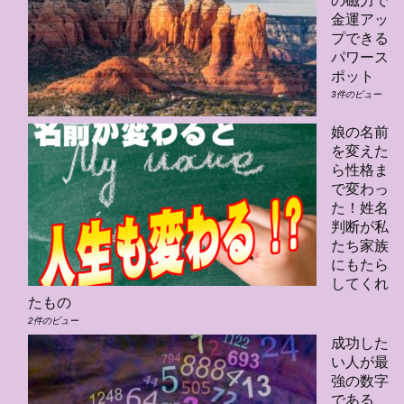
の磁力で
金運アッ
プできる
パワース
ポット
3件のビュー
娘の名前
を変えた
ら性格ま
で変わっ
た！姓名
判断が私
たち家族
にもたら
してくれ
たもの
2件のビュー
成功した
い人が最
強の数字
である