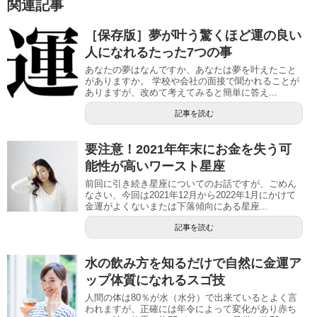
関連記事
［保存版］夢が叶う驚くほど運の良い
人になれるたった7つの事
あなたの夢はなんですか、あなたは夢を叶えたこと
がありますか。 学校や会社の面接で聞かれることが
ありますが、改めて考えてみると簡単に答え...
記事を読む
要注意！2021年年末にお金を失う可
能性が高いワースト星座
前回に引き続き星座についてのお話ですが、ごめん
なさい、今回は2021年12月から2022年1月にかけて
金運がよくないまたは下落傾向にある星座...
記事を読む
水の飲み方を知るだけで自然に金運ア
ップ体質になれるスゴ技
人間の体は80％が水（水分）で出来ているとよく言
われますが、正確には年令によって変化があり赤ち