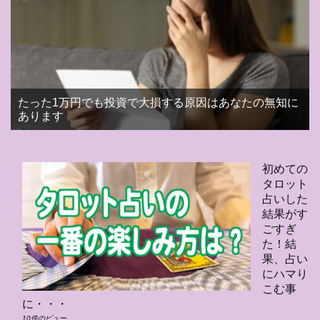
たった1万円でも投資で大損する原因はあなたの無知に
あります
初めての
タロット
占いした
結果がす
ごすぎ
た！結
果、占い
にハマり
こむ事
に・・・
10件のビュー