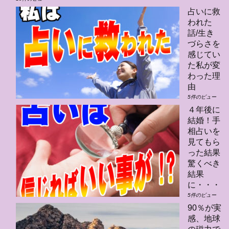
占いに救
われた
話/生き
づらさを
感じてい
た私が変
わった理
由
5件のビュー
４年後に
結婚！手
相占いを
見てもら
った結果
驚くべき
結果
に・・・
5件のビュー
90％が実
感、地球