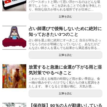
パワースポットと聞いて思い浮かべるのはどんな場
所でしょうか。 そこを訪れることで心身を浄化した
り、特別な効力が得られる場所ですが日本に...
記事を読む
占い師選びで後悔しないために絶対に
知っておきたい3つのこと
占い師を選ぶ前に絶対にすべきこと 自分が何を占っ
てもらうのかが明確になっていないと、あなたがど
んな占い師さんを選んでも結果から満足感を得る...
記事を読む
放置すると急激に金運が下がる雨と湿
気対策でやるべきこと
これから迎える梅雨の時期など雨が多い季節は、食
べ物が痛みやすいだけでなく私たちの体も変調をき
たします。 寒くなると古傷が痛む、天気が悪...
記事を読む
【保存版】90％の人が勘違いしている