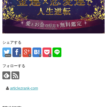
シェアする
error
0
0
フォローする
articlezrank-com