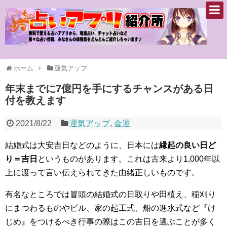
ホーム
運気アップ
年末までに7億円を手にするチャンスがある日
付を教えます
2021/8/22
運気アップ
,
金運
結婚式は大安吉日などのように、日本には
縁起の良い日ど
り＝吉日
というものがあります。これは古来より1,000年以
上に渡って言い伝えられてきた由緒正しいものです。
有名なところでは冒頭の結婚式の日取りや田植え、稲刈り
にまつわるものやビル、家の起工式、船の進水式など『け
じめ』をつけるべき行事の際はこの吉日を選ぶことが多く