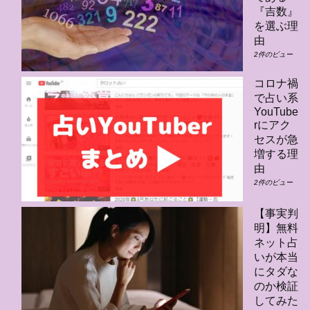
『吉数』
を選ぶ理
由
2件のビュー
コロナ禍
で占い系
YouTube
rにアク
セスが急
増する理
由
2件のビュー
【事実判
明】無料
ネット占
いが本当
にタダな
のか検証
してみた