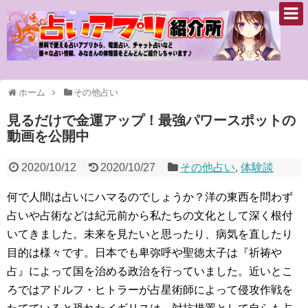
ホーム
その他占い
見るだけで金運アップ！最強パワースポットの
動画を公開中
2020/10/12
2020/10/27
その他占い
,
体験談
何で人間は占いにハマるのでしょうか？洋の東西を問わず
占いや占術などは紀元前から私たちの文化として深く根付
いてきました。未来を見たいと思ったり、病気を直したり
目的は様々です。日本でも卑弥呼や聖徳太子は『祈祷や
占』によって国を治める政治を行っていました。近いとこ
ろではアドルフ・ヒトラーが占星術師によって侵攻作戦を