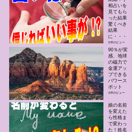
相占いを
見てもら
った結果
驚くべき
結果
に・・・
5件のビュー
90％が実
感、地球
の磁力で
金運アッ
プできる
パワース
ポット
3件のビュー
娘の名前
を変えた
ら性格ま
で変わっ
た！姓名