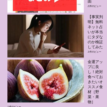
由
2件のビュー
【事実判
明】無料
ネット占
いが本当
にタダな
のか検証
してみた
1件のビュー
金運アッ
プに良
し！絶対
食べてお
きたいオ
ススメ食
材［野
菜・果
物］
1件のビュー