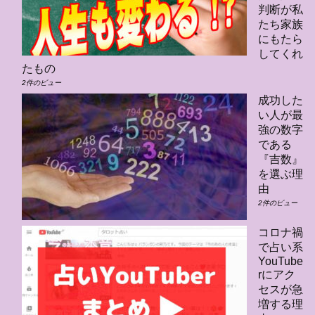
判断が私
たち家族
にもたら
してくれ
たもの
2件のビュー
成功した
い人が最
強の数字
である
『吉数』
を選ぶ理
由
2件のビュー
コロナ禍
で占い系
YouTube
rにアク
セスが急
増する理