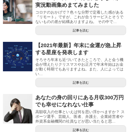
実況動画集めまてみました
コロナのおかげで？色々な分野で定着した感がある
『リモート』ですが、これが合うサービスとそうで
ないものの差が結構ありますよね。 その中で...
記事を読む
【2021年最新】年末に金運が急上昇
する星座を発表します
そろそろ年末も近づいてきたところで、人と会う機
会が増えたりクリスマスやお正月で年末年始はお金
が動く時期でもありますよね。また、人によっては
い...
記事を読む
あなたの身の回りにある月収300万円
でも幸せになれない仕事
高額収入の仕事といえば何を思い浮かべますか？ ス
ポーツ選手、芸能人、医者、弁護士、企業経営者や
外資系金融機関の社員などが思い当たると思...
記事を読む