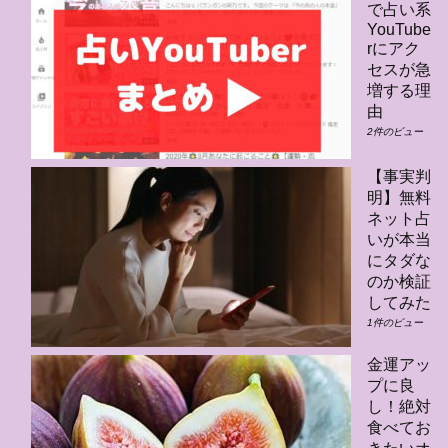
で占い系
YouTube
rにアク
セスが急
増する理
由
2件のビュー
【事実判
明】無料
ネット占
いが本当
にタダな
のか検証
してみた
1件のビュー
金運アッ
プに良
し！絶対
食べてお