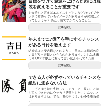
自信をつけて金運を上げるためには服
装を変えることが重要です
お金持ちと言えばエルメスやビトンなどのハイブラ
ンドで着飾っているイメージがありますが実際はど
うでしょうか？ あたり前ですがそんなことは...
記事を読む
年末までに7億円を手にするチャンス
がある日付を教えます
結婚式は大安吉日などのように、日本には縁起の良
い日どり＝吉日というものがあります。これは古来
より1,000年以上に渡って言い伝えられてきた由...
記事を読む
できる人が必ずやっているチャンスを
絶対に逃さない方法
ここぞとゆう時に失敗してしまうこと、長いこと待
ち望んできたのにウッカリ見落とした、こんなこと
はありますよね。でも、世の中にはいわゆる勝負強
い...