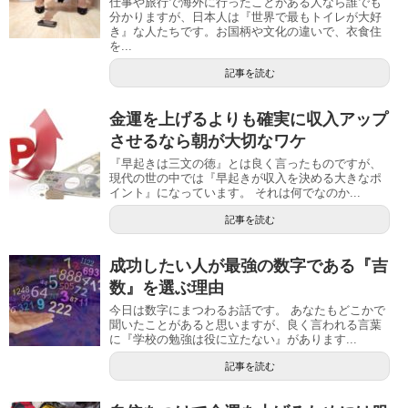
仕事や旅行で海外に行ったことがある人なら誰でも
分かりますが、日本人は『世界で最もトイレが大好
き』な人たちです。お国柄や文化の違いで、衣食住
を...
記事を読む
金運を上げるよりも確実に収入アップ
させるなら朝が大切なワケ
『早起きは三文の徳』とは良く言ったものですが、
現代の世の中では『早起きが収入を決める大きなポ
イント』になっています。 それは何でなのか...
記事を読む
成功したい人が最強の数字である『吉
数』を選ぶ理由
今日は数字にまつわるお話です。 あなたもどこかで
聞いたことがあると思いますが、良く言われる言葉
に『学校の勉強は役に立たない』があります...
記事を読む