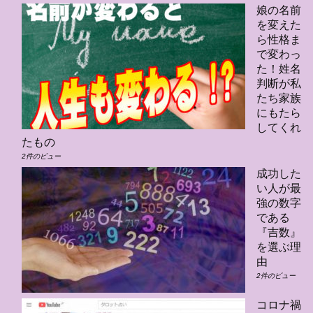
娘の名前
を変えた
ら性格ま
で変わっ
た！姓名
判断が私
たち家族
にもたら
してくれ
たもの
2件のビュー
成功した
い人が最
強の数字
である
『吉数』
を選ぶ理
由
2件のビュー
コロナ禍