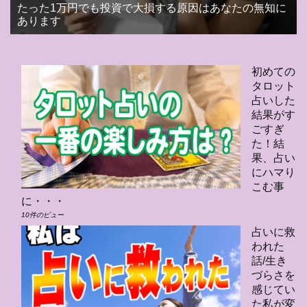
たった1万円でも投資で大損する原因はあなたの無知に
あります
初めての
タロット
占いした
結果がす
ごすぎ
た！結
果、占い
にハマり
こむ事
に・・・
10件のビュー
占いに救
われた
話/生き
づらさを
感じてい
た私が変