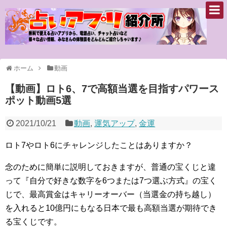
ホーム
動画
【動画】ロト6、7で高額当選を目指すパワース
ポット動画5選
2021/10/21
動画
,
運気アップ
,
金運
ロト7やロト6にチャレンジしたことはありますか？
念のために簡単に説明しておきますが、普通の宝くじと違
って『自分で好きな数字を6つまたは7つ選ぶ方式』の宝く
じで、最高賞金はキャリーオーバー（当選金の持ち越し）
を入れると10億円にもなる日本で最も高額当選が期待でき
る宝くじです。