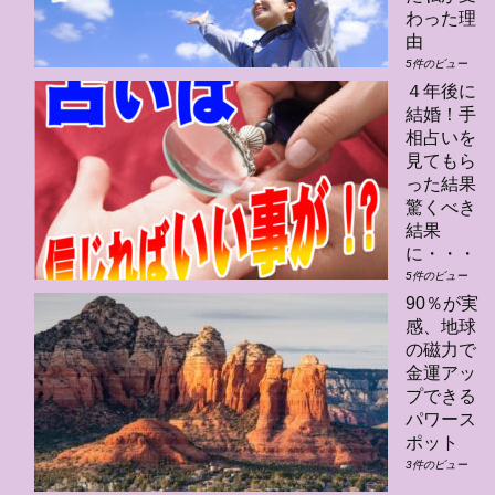
わった理
由
5件のビュー
４年後に
結婚！手
相占いを
見てもら
った結果
驚くべき
結果
に・・・
5件のビュー
90％が実
感、地球
の磁力で
金運アッ
プできる
パワース
ポット
3件のビュー