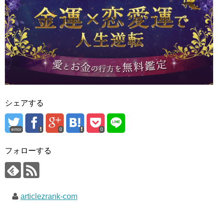
シェアする
error
0
0
フォローする
articlezrank-com