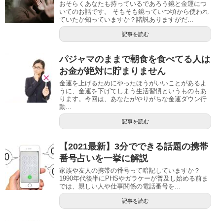
おそらくあなたも持っているであろう鏡と金運につ
いてのお話です。 そもそも鏡っていつ頃から使われ
ていたか知っていますか？諸説ありますがだ...
記事を読む
パジャマのままで朝食を食べてる人は
お金が絶対に貯まりません
金運を上げるためにやったほうがいいことがあるよ
うに、金運を下げてしまう生活習慣というものもあ
ります。今回は、あなたがやりがちな金運ダウン行
動...
記事を読む
【2021最新】3分でできる話題の携帯
番号占いを一挙に解説
家族や友人の携帯の番号って暗記していますか？
1990年代後半にPHSやガラケーが普及し始める前ま
では、親しい人や仕事関係の電話番号を...
記事を読む