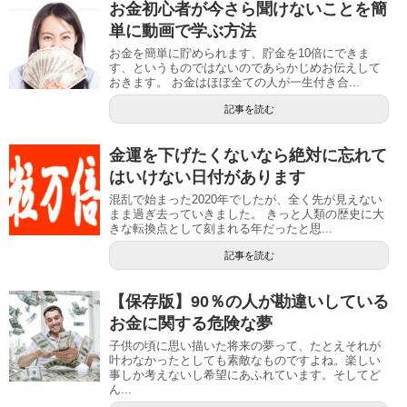
お金初心者が今さら聞けないことを簡
単に動画で学ぶ方法
お金を簡単に貯められます、貯金を10倍にできま
す、というものではないのであらかじめお伝えして
おきます。 お金はほぼ全ての人が一生付き合...
記事を読む
金運を下げたくないなら絶対に忘れて
はいけない日付があります
混乱で始まった2020年でしたが、全く先が見えない
まま過ぎ去っていきました。 きっと人類の歴史に大
きな転換点として刻まれる年だったと思...
記事を読む
【保存版】90％の人が勘違いしている
お金に関する危険な夢
子供の頃に思い描いた将来の夢って、たとえそれが
叶わなかったとしても素敵なものですよね。楽しい
事しか考えないし希望にあふれています。そしてど
ん...