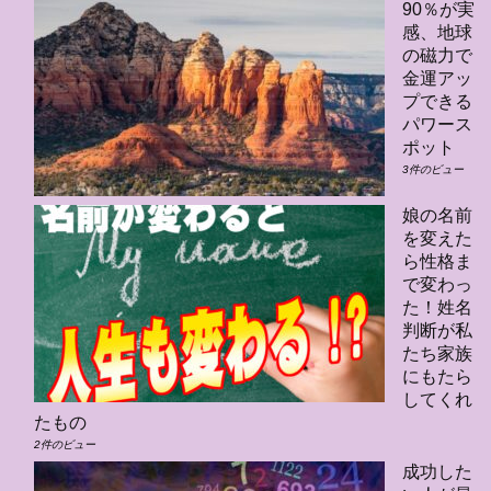
90％が実
感、地球
の磁力で
金運アッ
プできる
パワース
ポット
3件のビュー
娘の名前
を変えた
ら性格ま
で変わっ
た！姓名
判断が私
たち家族
にもたら
してくれ
たもの
2件のビュー
成功した