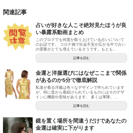
関連記事
占いが好きな人こそ絶対見たほうが良
い暴露系動画まとめ
このブログでも何度か取り上げている占いについて
のお話です。 コロナ禍で社会不安が広がる中で占い
の需要がとても増えているそうです。もとも...
記事を読む
金運と洋服選びにはなぜここまで関係
があるのか5分で徹底解説
私達が着る洋服は色々なデザインで作られています
が、特に昔から着続けられているものにはそのデザ
インに機能や意味があります。 多くは軍隊、...
記事を読む
鏡を置く場所を間違うだけであなたの
金運は確実に下がります