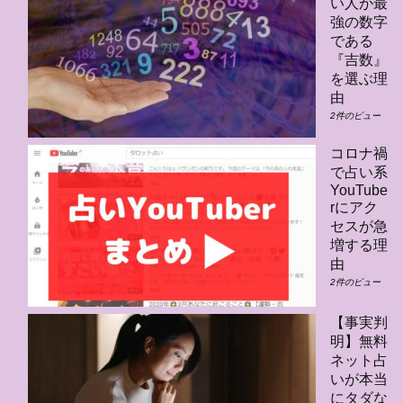
い人が最
強の数字
である
『吉数』
を選ぶ理
由
2件のビュー
コロナ禍
で占い系
YouTube
rにアク
セスが急
増する理
由
2件のビュー
【事実判
明】無料
ネット占
いが本当
にタダな