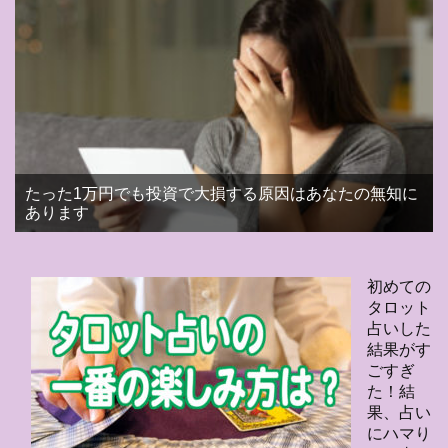
たった1万円でも投資で大損する原因はあなたの無知に
あります
初めての
タロット
占いした
結果がす
ごすぎ
た！結
果、占い
にハマり