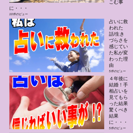
こむ事
に・・・
10件のビュー
占いに救
われた
話/生き
づらさを
感じてい
た私が変
わった理
由
5件のビュー
４年後に
結婚！手
相占いを
見てもら
った結果
驚くべき
結果
に・・・
5件のビュー